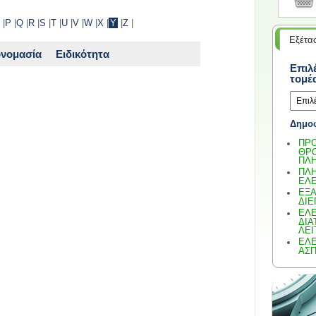
|
P
|
Q
|
R
|
S
|
T
|
U
|
V
|
W
|
X
|
Y
|
Z
|
Εξέτα
ονομασία
Ειδικότητα
Επιλ
τομέ
Δημοφ
ΠΡΟ
ΘΡΟ
ΠΛ
ΠΛΗ
ΕΛ
ΕΞ
ΔΙ
ΕΛΕ
ΔΙΑ
ΛΕΙ
ΕΛΕ
ΑΣΠ