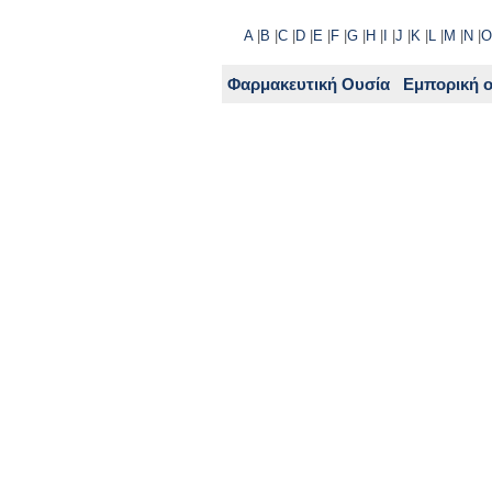
A
|
B
|
C
|
D
|
E
|
F
|
G
|
H
|
I
|
J
|
K
|
L
|
M
|
N
|
O
Φαρμακευτική Ουσία
Εμπορική 