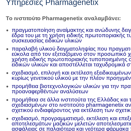
Υπηρεσίες Pharmagenetix
Το ινστιτούτο Pharmagenetix αναλαμβάνει:
πραγματοποίηση αναίμακτης και ανώδυνης δει
έδρα του με τη χρήση ειδικής πρωτοποριακής 
συσκευασίας ειδικών υλικών
παραλαβή υλικού δειγματοληψίας που πραγματο
εύκολα από τον εξεταζόμενο στον προσωπικό χ
χρήση ειδικής πρωτοποριακής τυποποιημένης 
ειδικών υλικών και αποστέλλεται ταχυδρομικά σ
σχεδιασμό, επιλογή και εκτέλεση εξειδικευμέν
κυρίως γενετικού υλικού με την πλέον προηγμέ
προμήθεια βιοτεχνολογικών υλικών για την πρ
προαναφερθέντων αναλύσεων
προμήθεια σε άλλα ινστιτούτα της Ελλάδας και 
σχεδιασμένων στο ινστιτούτο pharmagenetix α
σχετικού ενδιαφέροντος για εκτέλεση των σχετ
σχεδιασμό, προγραμματισμό, εκτέλεση και επεξ
αποτελεσμάτων μαζικών μελετών αποτελεσματι
ασφάλειας σε παλαιότερα και νεότερα φάρμακ